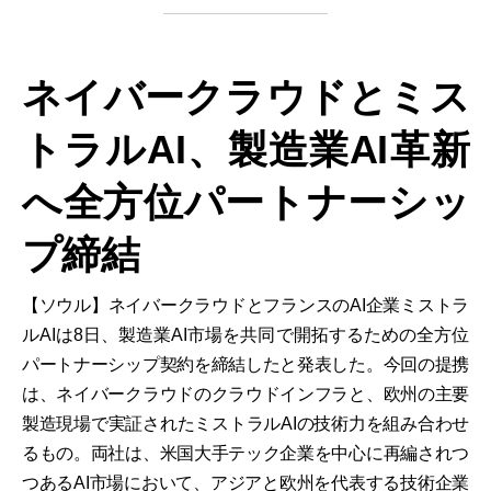
ネイバークラウドとミス
トラルAI、製造業AI革新
へ全方位パートナーシッ
プ締結
【ソウル】ネイバークラウドとフランスのAI企業ミストラ
ルAIは8日、製造業AI市場を共同で開拓するための全方位
パートナーシップ契約を締結したと発表した。今回の提携
は、ネイバークラウドのクラウドインフラと、欧州の主要
製造現場で実証されたミストラルAIの技術力を組み合わせ
るもの。両社は、米国大手テック企業を中心に再編されつ
つあるAI市場において、アジアと欧州を代表する技術企業