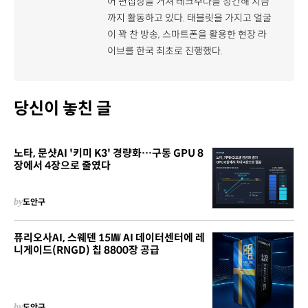
어 편집장을 거쳐 테크수다를 창간해 지금
까지 활동하고 있다. 태블릿을 가지고 얼굴
이 꽉 찬 방송, 스마트폰을 활용한 현장 라
이브를 한국 최초로 진행했다.
당신이 놓친 글
노타, 문샷AI '키미 K3' 경량화…구동 GPU 8
장에서 4장으로 줄였다
by
도안구
퓨리오사AI, 스웨덴 15㎿ AI 데이터센터에 레
니게이드(RNGD) 칩 8800장 공급
by
도안구