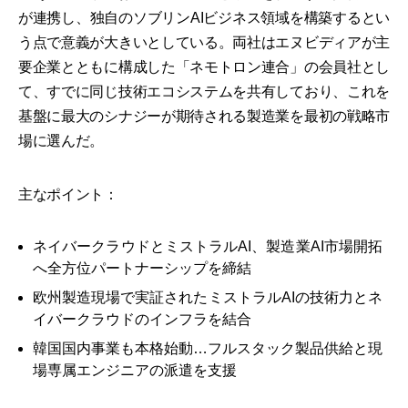
が連携し、独自のソブリンAIビジネス領域を構築するとい
う点で意義が大きいとしている。両社はエヌビディアが主
要企業とともに構成した「ネモトロン連合」の会員社とし
て、すでに同じ技術エコシステムを共有しており、これを
基盤に最大のシナジーが期待される製造業を最初の戦略市
場に選んだ。
主なポイント：
ネイバークラウドとミストラルAI、製造業AI市場開拓
へ全方位パートナーシップを締結
欧州製造現場で実証されたミストラルAIの技術力とネ
イバークラウドのインフラを結合
韓国国内事業も本格始動…フルスタック製品供給と現
場専属エンジニアの派遣を支援