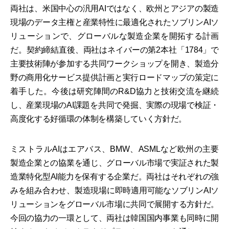
両社は、米国中心の汎用AIではなく、欧州とアジアの製造
現場のデータ主権と産業特性に最適化されたソブリンAIソ
リューションで、グローバルな製造企業を開拓する計画
だ。契約締結直後、両社はネイバーの第2本社「1784」で
主要技術陣が参加する共同ワークショップを開き、製造分
野の商用化サービス提供計画と実行ロードマップの策定に
着手した。今後は研究陣間のR&D協力と技術交流を継続
し、産業現場のAI課題を共同で発掘、実際の現場で検証・
高度化する好循環の体制を構築していく方針だ。
ミストラルAIはエアバス、BMW、ASMLなど欧州の主要
製造企業との協業を通じ、グローバル市場で実証された製
造業特化型AI能力を保有する企業だ。両社はそれぞれの強
みを組み合わせ、製造現場に即時適用可能なソブリンAIソ
リューションをグローバル市場に共同で展開する方針だ。
今回の協力の一環として、両社は韓国国内事業も同時に開