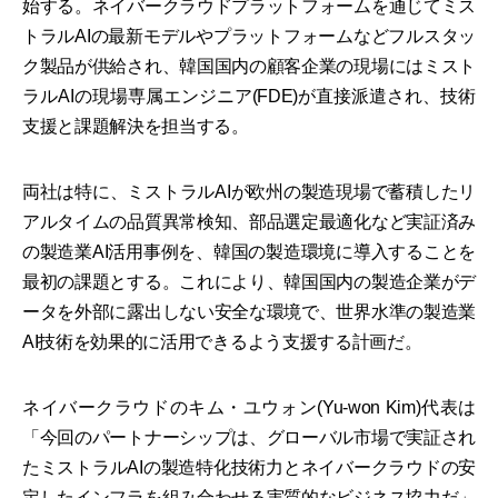
始する。ネイバークラウドプラットフォームを通じてミス
トラルAIの最新モデルやプラットフォームなどフルスタッ
ク製品が供給され、韓国国内の顧客企業の現場にはミスト
ラルAIの現場専属エンジニア(FDE)が直接派遣され、技術
支援と課題解決を担当する。
両社は特に、ミストラルAIが欧州の製造現場で蓄積したリ
アルタイムの品質異常検知、部品選定最適化など実証済み
の製造業AI活用事例を、韓国の製造環境に導入することを
最初の課題とする。これにより、韓国国内の製造企業がデ
ータを外部に露出しない安全な環境で、世界水準の製造業
AI技術を効果的に活用できるよう支援する計画だ。
ネイバークラウドのキム・ユウォン(Yu-won Kim)代表は
「今回のパートナーシップは、グローバル市場で実証され
たミストラルAIの製造特化技術力とネイバークラウドの安
定したインフラを組み合わせる実質的なビジネス協力だ」