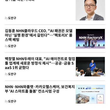
by
도안구
김동훈 NHN클라우드 CEO, "AI 패권은 모델
아닌 '실행 환경'에서 갈린다"…'팩토리X' 풀
스택 베팅
by
도안구
백창열 NHN두레이 대표, "AI 에이전트로 협업
툴 업계에 새로운 방정식 제시"…공공·금융 S
aaS 1위 굳혔다
by
도안구
NHN·NHN와플랫·카카오헬스케어, 보건복지
부 'AI 스마트홈 돌봄' 컨소시엄 구성
by
도안구