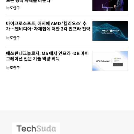
드는 방식 자체를 바꾼다
by
도안구
마이크로소프트, 애저에 AMD '헬리오스' 추
가…엔비디아·자체칩에 더한 3각 인프라 전략
by
도안구
에쓰핀테크놀로지, MS 애저 인프라·DB 마이
그레이션 전문 기술 역량 획득
by
도안구