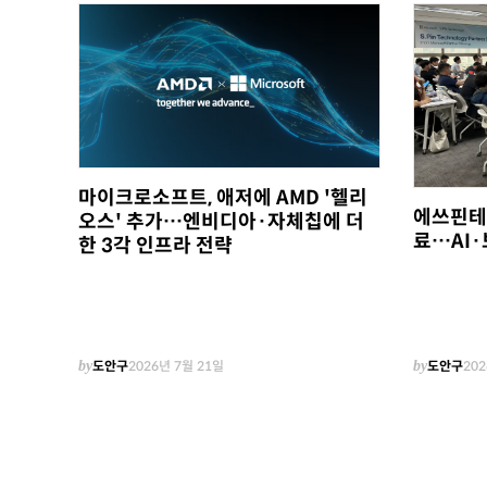
마이크로소프트, 애저에 AMD '헬리
에쓰핀테크
오스' 추가…엔비디아·자체칩에 더
료…AI·
한 3각 인프라 전략
by
도안구
2026년 7월 21일
by
도안구
202