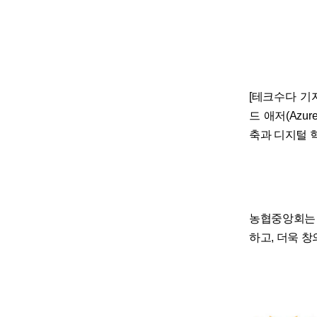
[테크수다 기자
드 애저(Azu
축과 디지털 
농협중앙회는 
하고, 더욱 