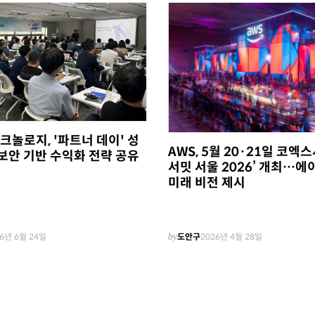
놀로지, '파트너 데이' 성
AWS, 5월 20·21일 코엑스
보안 기반 수익화 전략 공유
서밋 서울 2026’ 개최…에
미래 비전 제시
6년 6월 24일
by
도안구
2026년 4월 28일