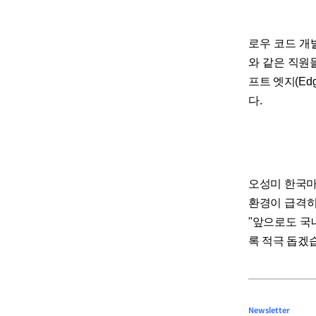
로우 코드 개발
와 같은 직원
프트 엣지(E
다.
오성미 한국마
환경이 급격히
"앞으로도 국
록 적극 돕겠습
Newsletter