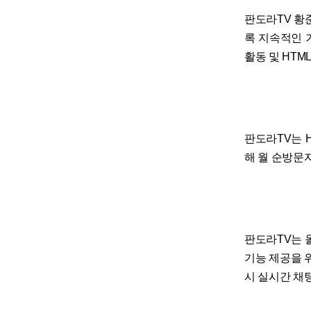
판도라TV 황준
록 지속적인 
활동 및 HTM
판도라TV는 
해 월 순방문자
판도라TV는 
기능 제공을 
시 실시간 채