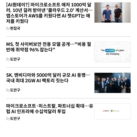
[AI뭔데이?] 마이크로소프트 애저 1000억 달
러, 10년 걸려 받아낸 '클라우드 2.0' 계산서…
앱스토어가 AWS를 키웠다면 AI 챗GPT는 애
저를 키웠다
by
펀집국
MS, 첫 사이버보안 전용 모델 공개…"비용 절
반에 취약점 96% 잡는다"
by
도안구
SK, 엔비디아와 5000억 달러 규모 AI 동맹…
국내 최대 2GW AI 팩토리 짓는다
by
도안구
마이크로소프트·미스트랄, 파트너십 확대…유
럽 AI 인프라에 수십억달러 투입
by
도안구