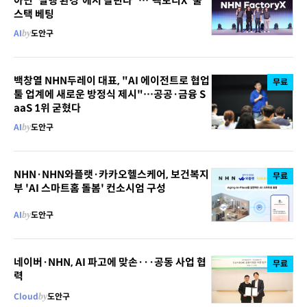
아닌 '실행 환경'에서 갈린다"…'팩토리X' 풀
스택 베팅
AI
by
도안구
백창열 NHN두레이 대표, "AI 에이전트로 협업
무료
툴 업계에 새로운 방정식 제시"…공공·금융 S
aaS 1위 굳혔다
AI
by
도안구
NHN·NHN와플랫·카카오헬스케어, 보건복지
무료
부 'AI 스마트홈 돌봄' 컨소시엄 구성
AI
by
도안구
네이버·NHN, AI 파고에 맞손···공동 사업 협
무료
력
Cloud
by
도안구