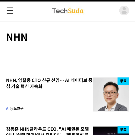
NHN
NHN, 양철웅 CTO 신규 선임… AI 네이티브 중
무료
심 기술 혁신 가속화
AI
by
도안구
김동훈 NHN클라우드 CEO, "AI 패권은 모델
무료