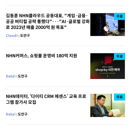
김동훈 NHN클라우드 공동대표, "게임·금융·
무료
공공 버티컬 공략 통했다"···"AI·글로벌 강화
로 2023년 매출 2000억 원 목표"
Cloud
by
도안구
NHN커머스, 쇼핑몰 운영비 180억 지원
무료
Data
by
도안구
NHN데이터, ‘다이티 CRM 에센스’ 교육 프로
무료
그램 참가사 모집
Data
by
도안구