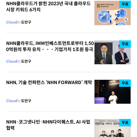
NHN클라우드가 밝힌 2023년 국내 클라우드
무료
시장 키워드 6가지
Cloud
by
도안구
NHN클라우드, IMM인베스트먼트로부터 1,50
무료
0억원의 투자 유치・・・기업가치 1조원 등극
Cloud
by
도안구
NHN, 기술 컨퍼런스 ‘NHN FORWARD’ 개막
무료
Cloud
by
도안구
NHN·코그넷나인·NHN다이퀘스트, AI 사업
무료
협력